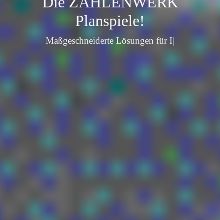
Die ZAHLENWERK
Planspiele!
Be
|